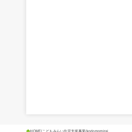
HOME
こどもみらい住宅支援事業
kodomomirai