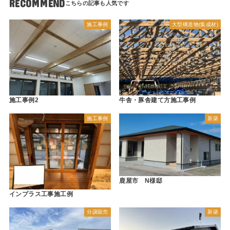
RECOMMEND
施工事例
大型構造物(集成材)
施工事例2
牛舎・豚舎建て方施工事例
施工事例
新築
鹿屋市 N様邸
インプラス工事施工例
分譲販売
新築