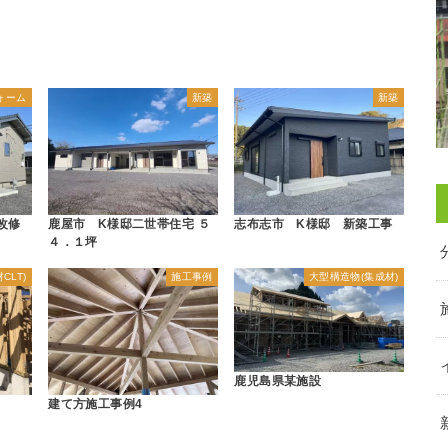
ォーム
新築
新築
改修
鹿屋市 K様邸二世帯住宅 ５
志布志市 K様邸 新築工事
４．１坪
CLT)
施工事例
大型構造物(集成材)
鹿児島県某施設
建て方施工事例4