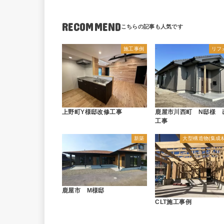
RECOMMEND
施工事例
リフ
上野町Y様邸改修工事
鹿屋市川西町 N邸様 
工事
新築
大型構造物(集成材
鹿屋市 M様邸
CLT施工事例