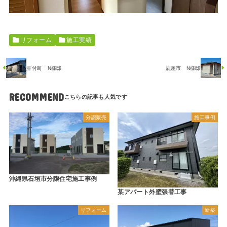
リフォーム
施工実績
肝付町 N様邸
鹿屋市 N様邸
RECOMMEND
分譲販売
施工事例
沖縄県石垣市分譲住宅施工事例
某アパート外壁張替工事
リフォーム
新築