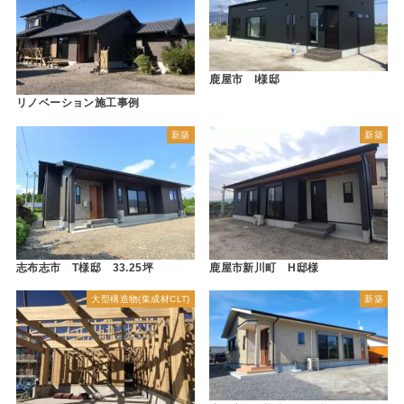
鹿屋市 I様邸
リノベーション施工事例
新築
新築
志布志市 T様邸 33.25坪
鹿屋市新川町 H邸様
大型構造物(集成材CLT)
新築