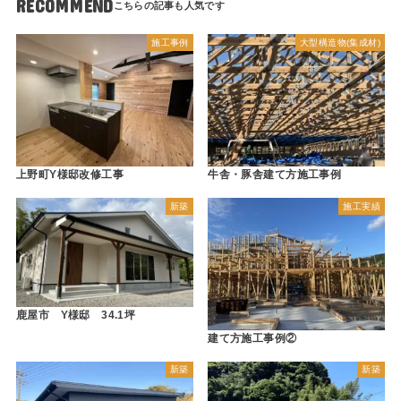
RECOMMEND
施工事例
大型構造物(集成材)
上野町Y様邸改修工事
牛舎・豚舎建て方施工事例
新築
施工実績
鹿屋市 Y様邸 34.1坪
建て方施工事例②
新築
新築