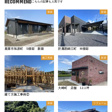
RECOMMEND
新築
新築
鹿屋市旭原町 S様邸 新築
肝属郡錦江町 M様邸
施工実績
新築
大崎町 店舗 12.1坪
建て方施工事例②
新築
リフォーム