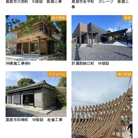
鹿屋市川西町 K様邸 新築工事
鹿屋市吾平町 ガレージ 新築工
事
施工事例
新築
沖縄施工事例6
肝属郡錦江町 M様邸
リフォーム
施工実績
鹿屋市田崎町 W様邸 改修工事