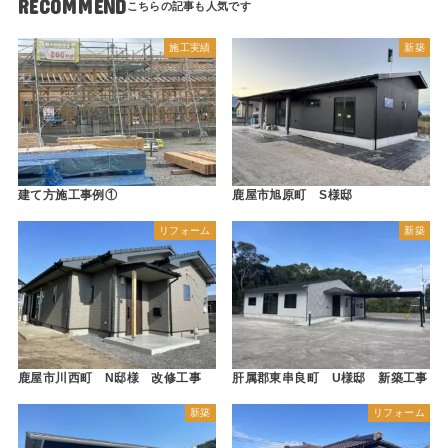
RECOMMEND
施工実績
新築
建て方施工事例①
鹿屋市旭原町 S様邸
リフォーム
新築
鹿屋市川西町 N邸様 改修工事
肝属郡東串良町 U様邸 新築工事
新築
リフォーム