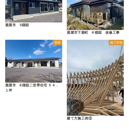
鹿屋市 S様邸
鹿屋市下堀町 K様邸 改修工事
新築
施工実績
鹿屋市 K様邸二世帯住宅 ５４．
１坪
建て方施工例③