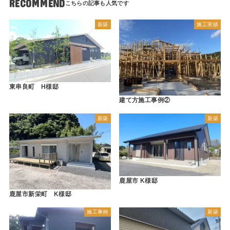
RECOMMEND
新築
施工実績
東串良町 H様邸
建て方施工事例②
新築
新築
鹿屋市 K様邸
鹿屋市新栄町 K様邸
施工事例
新築