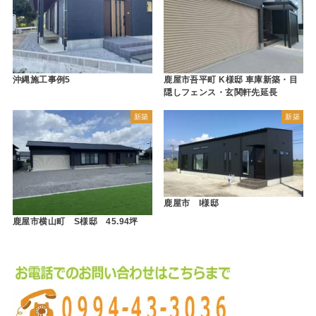
沖縄施工事例5
鹿屋市吾平町 K様邸 車庫新築・目
隠しフェンス・玄関軒先延長
新築
新築
鹿屋市 I様邸
鹿屋市横山町 S様邸 45.94坪