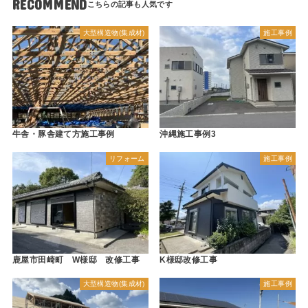
RECOMMEND
大型構造物(集成材)
施工事例
牛舎・豚舎建て方施工事例
沖縄施工事例3
リフォーム
施工事例
鹿屋市田崎町 W様邸 改修工事
K様邸改修工事
大型構造物(集成材)
施工事例