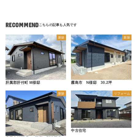
RECOMMEND
新築
新築
肝属郡肝付町 M様邸
霧島市 N様邸 30.2坪
新築
リフォーム
中古住宅