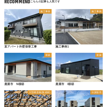
RECOMMEND
施工事例
施工事例
某アパート外壁張替工事
施工事例1
新築
新築
鹿屋市 N様邸
鹿屋市 I様邸
大型構造物(集成材)
分譲販売