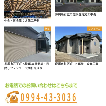
沖縄県石垣市分譲住宅施工事例
牛舎・豚舎建て方施工事例
新築
リフォーム
鹿屋市吾平町 K様邸 車庫新築・目
鹿屋市川西町 N邸様 改修工事
隠しフェンス・玄関軒先延長