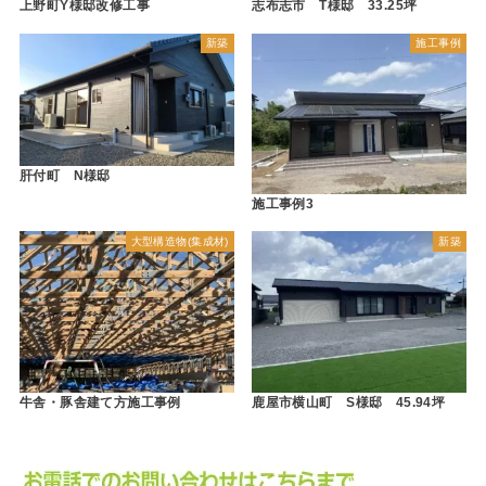
上野町Y様邸改修工事
志布志市 T様邸 33.25坪
新築
施工事例
肝付町 N様邸
施工事例3
大型構造物(集成材)
新築
牛舎・豚舎建て方施工事例
鹿屋市横山町 S様邸 45.94坪