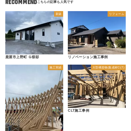
RECOMMEND
新築
リフォーム
鹿屋市上野町 Ｇ様邸
リノベーション施工事例
施工実績
大型構造物(集成材CLT)
CLT施工事例