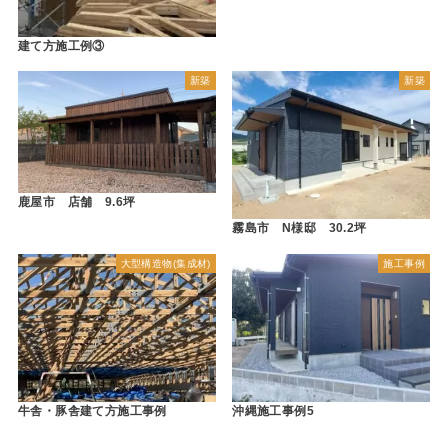
建て方施工例③
新築
新築
鹿屋市 店舗 9.6坪
霧島市 N様邸 30.2坪
大型構造物(集成材)
施工事例
牛舎・豚舎建て方施工事例
沖縄施工事例5