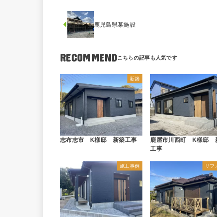
鹿児島県某施設
RECOMMEND
新築
志布志市 K様邸 新築工事
鹿屋市川西町 K様邸 
工事
施工事例
リフ