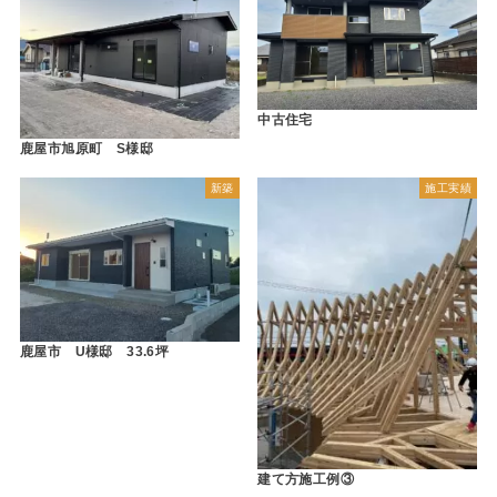
中古住宅
鹿屋市旭原町 S様邸
新築
施工実績
鹿屋市 U様邸 33.6坪
建て方施工例③