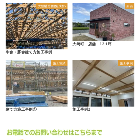
大型構造物(集成材)
新築
大崎町 店舗 12.1坪
牛舎・豚舎建て方施工事例
施工実績
施工事例
建て方施工事例①
施工事例2