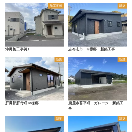
施工事例
新築
沖縄施工事例3
志布志市 K様邸 新築工事
新築
新築
肝属郡肝付町 M様邸
鹿屋市吾平町 ガレージ 新築工
事
新築
新築