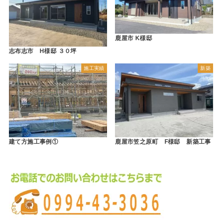
鹿屋市 K様邸
志布志市 H様邸 ３０坪
施工実績
新築
建て方施工事例①
鹿屋市笠之原町 F様邸 新築工事