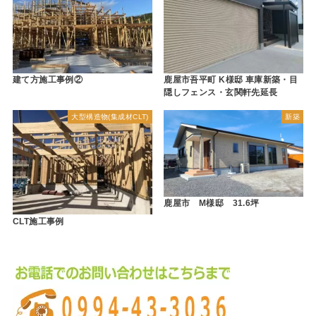
建て方施工事例②
鹿屋市吾平町 K様邸 車庫新築・目
隠しフェンス・玄関軒先延長
大型構造物(集成材CLT)
新築
鹿屋市 M様邸 31.6坪
CLT施工事例