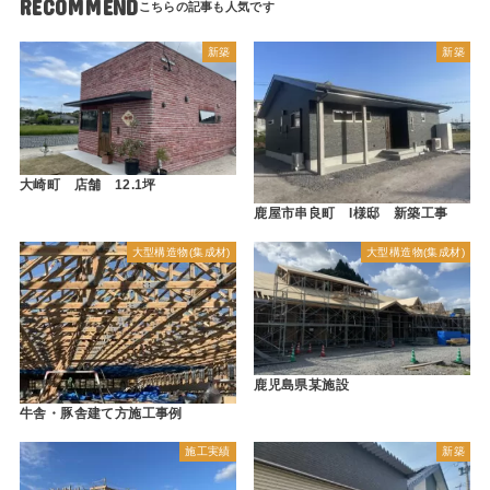
RECOMMEND
新築
新築
大崎町 店舗 12.1坪
鹿屋市串良町 I様邸 新築工事
大型構造物(集成材)
大型構造物(集成材)
鹿児島県某施設
牛舎・豚舎建て方施工事例
施工実績
新築