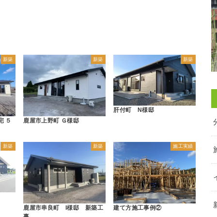
新築
新築
新築
肝付町 N様邸
宅 ５
鹿屋市上野町 Ｇ様邸
新築
新築
施工実績
鹿屋市串良町 I様邸 新築工
建て方施工事例②
事