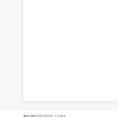
HOME
20220318_111943