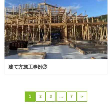
建て方施工事例②
1
2
3
…
7
＞