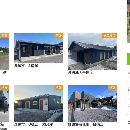
新築
新築
施工実績
鹿屋市 S様邸
 新
沖縄施工事例②
新築
新築
新築
庫新
鹿屋市 U様邸 33.6坪
肝属郡錦江町 M様邸
関軒