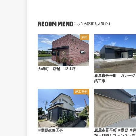
RECOMMEND
新築
大崎町 店舗 12.1坪
鹿屋市吾平町 ガレージ
築工事
施工事例
K様邸改修工事
鹿屋市吾平町 K様邸 車
築・目隠しフェンス・玄